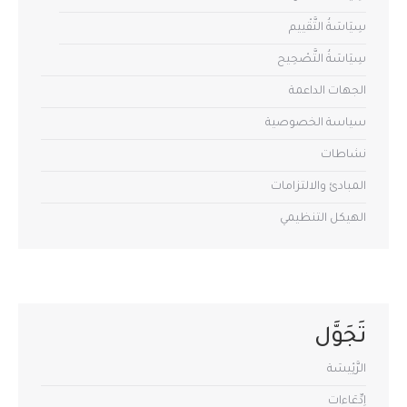
سِيَاسَةُ التَّقْييم
سِيَاسَةُ التَّصْحِيح
الجهات الداعمة
سياسة الخصوصية
نشاطات
المبادئ والالتزامات
الهيكل التنظيمي
تَجَوَّل
الرَّئِيسَة
اِدِّعَاءات