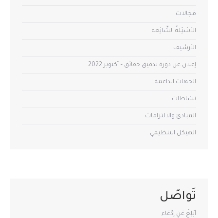
مَجَالات
الأسْئِلَةُ الشَّائِعَة
الأرشيف
إعلان عن دورة تدقيق حقائق – أكتوبر 2022
الجهات الداعمة
نشاطات
المبادئ والالتزامات
الهيكل التنظيمي
تَواصُل
أبْلِغْ عَنِ اِدِّعَاء