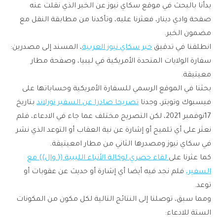
بدأنا بالبحث في موقع سكاي نيوز عن الخبر الذي نقلت عنه
صفحة وادي دينار، فعثرنا عليه، وتأكدنا من مطابقة النقل مع
مضمون الخبر.
انطلقنا في تدقيق
خبر سكاي نيوز العربية
، المسند إلى مصدرين:
سفارة الولايات المتحدة الأمريكية في ليبيا، وصفحة مطار
معيتيقة.
بحثنا في الموقع الرسمي للسفارة الأمريكية وحساباتها على
فيسبوك وتويتر، وجدنا
تصريحا صادرا عن السفير نورلاند
بتاريخ
17نوفمبر 2021، لكن التصريح مختلف عما جاء في الادعاء، فلم
نعثر على أي تلميح أو إشارة عن نية العقاب أو التوعد الذي نشر
في سكاي نيوز ومصدرها الثاني من مطار امعيتيقة.
كما عثرنا على
لقاء حصري لوكالة الأنباء الليبية (( وال)) مع
السفير،
فلم نجد فيه أيضا أي إشارة أو حديث عن عقوبات أو
توعد.
ومما سبق، توصلنا إلى النتائج التالية لكل مكون من المكونات
الستة للادعاء: