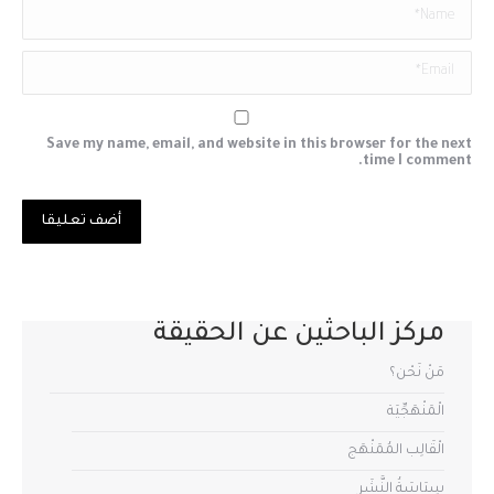
Name *
Email *
Save my name, email, and website in this browser for the next
time I comment.
أضف تعليقا
مركز الباحثين عن الحقيقة
مَنْ نَحْن؟
الْمَنْهَجِّيَة
الْقَالِب المُمَنْهَج
سِيَاسَةُ النَّشَر