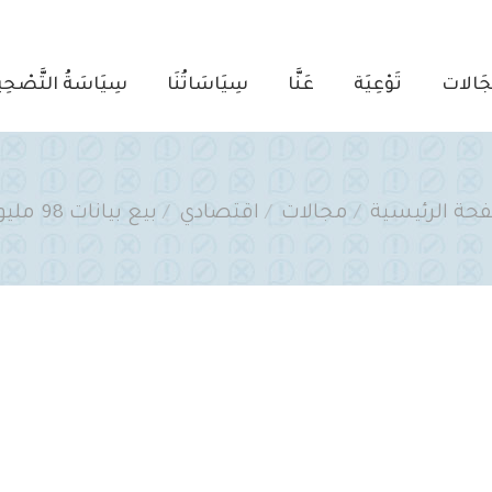
جَالات
تَوْعِيَة
عَنَّا
سِيَاسَاتُنَا
سِيَاسَةُ التَّصْحِ
You 
حة الرئيسية
مجالات
اقتصادي
بيع بيانات 98 مليون من…