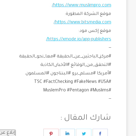
https://www.muslimpro.com/
موقع الشركة المطورة:
https://www.bitsmedia.com/
موقع إكس مود:
https://xmode.io/app-publishers/
--
#مركز_الباحثين_عن_الحقيقة #معا_نحو_الحقيقة
#التحقق_من_الوقائع #الأخبار_الكاذبة
#أمريكا #مسلم_برو #البنتاجون #المسلمون
#TSC #FactChecking #FakeNews #USA
#MuslemPro #Pentagon #Muslims
--
شارك المقال :
إبلاغ ع
Share
Share
Share
Share