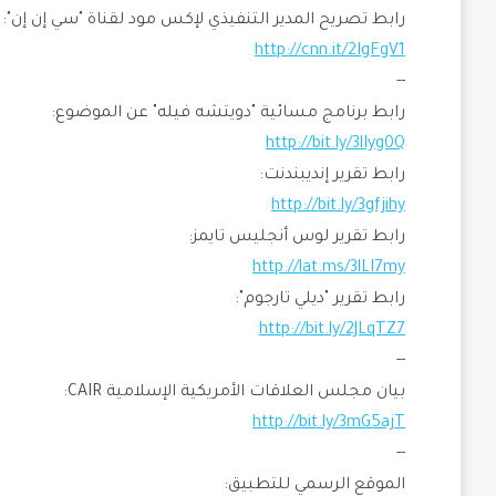
رابط تصريح المدير التنفيذي لإكس مود لقناة "سي إن إن":
http://cnn.it/2IgFgV1
--
رابط برنامج مسائية "دويتشه فيله" عن الموضوع:
http://bit.ly/3lIyg0Q
رابط تقرير إنديبندنت:
http://bit.ly/3gfjihy
رابط تقرير لوس أنجليس تايمز:
http://lat.ms/3lLI7my
رابط تقرير "ديلي تارجوم":
http://bit.ly/2JLqTZ7
--
بيان مجلس العلاقات الأمريكية الإسلامية CAIR:
http://bit.ly/3mG5ajT
--
الموقع الرسمي للتطبيق: