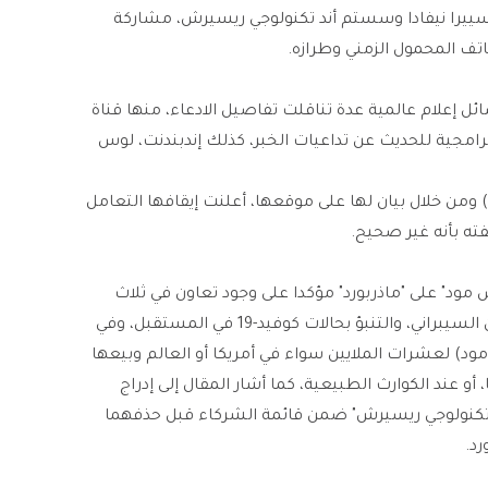
سييرا نيفادا وسستم أند تكنولوجي ريسيرش، مشاركة
تف المحمول الزمني وطرازه.
ل إعلام عالمية عدة تناقلت تفاصيل الادعاء، منها قناة
امجية للحديث عن تداعيات الخبر، كذلك إندبندنت، لوس
ومن خلال بيان لها على موقعها، أعلنت إيقافها التعامل
ته بأنه غير صحيح.
 مود" على "ماذربورد" مؤكدا على وجود تعاون في ثلاث
حالات من استخدام البيانات: وهي مكافحة الإرهاب، والأمن السيبراني، والتنبؤ بحالات كوفيد-19 في المستقبل، وفي
مود) لعشرات الملايين سواء في أمريكا أو العالم وبيعها
و عند الكوارث الطبيعية، كما أشار المقال إلى إدراج
 تكنولوجي ريسيرش" ضمن قائمة الشركاء قبل حذفهما
د.