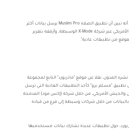
نشر المدون المهتم بالتقنية "حسين بالحاج"، ادعاء مفاده أنه تبين أن تطبيق الصلاة Muslim Pro يرسل بيانات أكثر
من 98 مليون مسلم من مستخدميه للبنتاجون والجيش الأمريكي عبر شركة X-Mode الوسيطة، وأرفقه بتقرير
لموقع من تطبيقات عادية".
شره المدون، نقلا عن موقع "ماذربورد" التابع لمجموعة
ى تطبيق "مسلم برو" كأحد التطبيقات العادية التي ترسل
ون والجيش الأمريكي، من خلال شركة (إكس مود) المدمجة
نتهي المطاف بالبيانات من خلال شركات وسيطة إلى فرع من قيادة
ماذربورد، حول تطبيقات عديدة تشارك بيانات مستخدميها