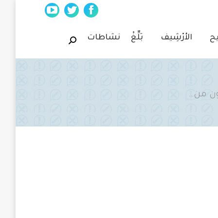
YouTube
Twitter
Facebook
page
page
page
يح
الأرْشِيف
بَلِّغْ
نشاطات
Search:
opens
opens
opens
in
in
in
new
new
new
window
window
window