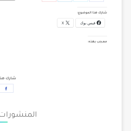
on
on
on
on
شارك هذا الموضوع:
Pinterest
LinkedIn
Twitter
Facebook
فيس بوك
X
معجب بهذه:
شارك هذا
re
on
ok
المنشورات 