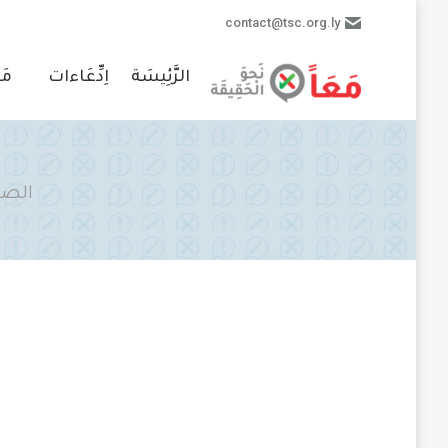
contact@tsc.org.ly
الرَّئِيسَة
اِدِّعَاءات
مَ
are here:
الصف