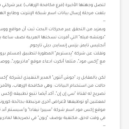
لتصل وجهتها الأخيرة (فرع مكافحة الإرهاب) عبر شركتي 
بلغت مرحلة إرسال بيانات اسم شبكة الإنترنت وطابع الها
--
وبمزيد من التحقق عبر محركات البحث ثبت أن مواقع ووسائ
"دويتشه فيله" التي أفردت نسختها العربية نصف ساعة بر
أنجليس تايمز، بزنس إنسايدر، ديلي تارجوم.
ونقلت عن شركة "بِدستريم" المطورة لتطبيق (مسلم برو) 
مع "إكس مود"، مثلما أنكرت ادعاء موقع "ماذربورد"، ووصف
لكن بالمقابل رد "جوش أنتون" المدير التنفيذي لشركة "إكس
تصريح له لقناة "سي إن إن"، أكد أيضا تتبع تطبيقه (إكس 
لمعلنين أو توظيفها لأغراض أخرى مرتبطة بجائحة كورونا، أ
موقع إكس مود اسم شركة "سييرا نيفادا" و"سيستم أند
في وقت لاحق، مكتفية بوصف "زبون" في تصريحها لماذربور
--