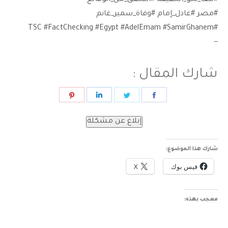
#معا_نحو_الحقيقة #التحقق_من_الوقائع
#مصر #عادل_إمام #وفاة_سمير_غانم
#TSC #FactChecking #Egypt #AdelEmam #SamirGhanem
--
شارك المقال :
Share
Share
Share
Share
on
on
on
on
إبلاغ عن مشكلة
Pinterest
LinkedIn
Twitter
Facebook
شارك هذا الموضوع:
فيس بوك
X
معجب بهذه: