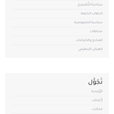
سِيَاسَةُ التَّصْحِيح
الجهات الداعمة
سياسة الخصوصية
نشاطات
المبادئ والالتزامات
الهيكل التنظيمي
تَجَوَّل
الرَّئِيسَة
اِدِّعَاءات
مَجَالات