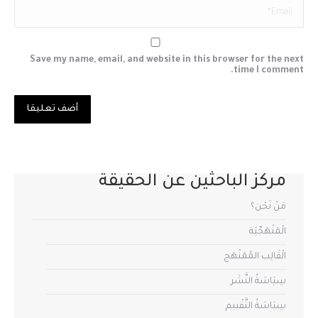
Email *
Save my name, email, and website in this browser for the next
time I comment.
أضف تعليقا
مركز الباحثين عن الحقيقة
مَنْ نَحْن؟
الْمَنْهَجِّيَة
الْقَالِب المُمَنْهَج
سِيَاسَةُ النَّشَر
سِيَاسَةُ التَّقْييم