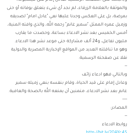
وبالبحث على الصفحة الرسمية لعادل إمام على فيسبوك،
والموثقة بالعلامة الزرقاء، لم نجد أي شيء يتعلق بوفاته أو حتى
بمرضة، بل على العكس وجدنا عليها نعي "عادل امام" لصديقه
وزميل عمره الممثل "سمير غانم" رحمه الله، والذي وافته المنية،
أمس الخميس بعد نشر الادعاء بساعة، وحصدت ما يقارب
مليون تفاعل، و24 ألف مشاركة حتى موعد نشر هذا الادعاء.
وهو ما تناقلته العديد من المواقع الإخبارية المصرية والدولية
نقلا عن صفحته الرسمية.
--
وبالتالي فهو ادعاء زائف
وعادل إمام على قيد الحياة، وقام بنفسه بنعي زميله سمير
غانم بعد نشر الادعاء، متمنين أن يمتعه الله بالصحة والعافية.
----
المصادر:
--
روابط الادعاء