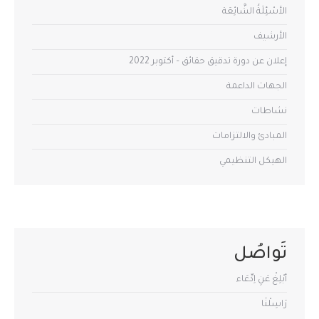
الأسْئِلَةُ الشَّائِعَة
الأرشيف
إعلان عن دورة تدقيق حقائق – أكتوبر 2022
الجهات الداعمة
نشاطات
المبادئ والالتزامات
الهيكل التنظيمي
تَواصُل
أبْلِغْ عَنِ اِدِّعَاء
رَاسِلْنَا