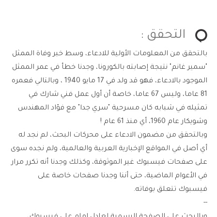
التحقق :
بالتحقق من المعلومات الأولية للادعاء، وسط خبر وفاة الممثل
"سمير غانم" نتيجة إصابته بالكورونا، وجدنا خطأ في عمر الممثل
الموجود بالادعاء، فهو قد ولد في 17 مايو 1940 ، وبالتالي فعمره
81 عاما، وليس 67 عاما، خاصة أن أول عمل فني شارك في
تمثيله في شبابه كان مسرحية "سري جدا" مع فؤاد المهندس
وشويكار عام 1960، أي منذ 61 عام !
وبالتحقق من مضمون الادعاء على محركات البحث، لم نجد له
أي أصل في المواقع الإخبارية العربية والعالمية، ولم نجده سوى
على صفحات فيسبوك غير الموثوقة، وكذلك وجدنا أنه تكرر مرار
في الأعوام الماضية، حتى أننا وجدنا صفحات خاصة على
فيسبوك تتعلق بوفاته.
--