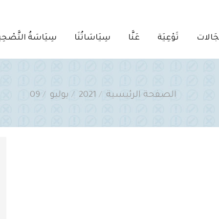
جَالات
تَوْعِيَة
عَنَّا
سِيَاسَاتُنَا
سِيَاسَةُ التَّصْحِ
You are here:
الصفحة الرئيسية
2021
يوليو
09