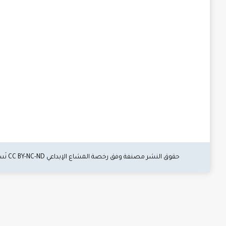
حقوق النشر مصنفة وفق رخصة المشاع الإبداعي CC BY-NC-ND نَسب المُصنَّف - غير تجاري - منع الاشتقاق.