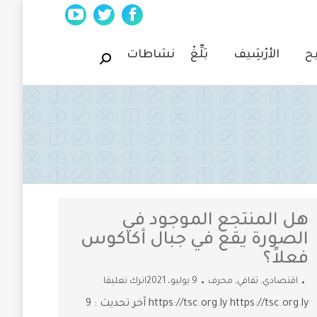
YouTube
Twitter
Facebook
page
page
page
يح
الأرْشِيف
بَلِّغْ
نشاطات
Search:
opens
opens
opens
in
in
in
new
new
new
window
window
window
هل المنتجع الموجود في
الصورة يقع في جبال أكاكوس
فعلاً؟
اقتصادي
,
ثقافي
,
محرف
9 يوليو، 2021
اترك تعليقا
https://tsc.org.ly https://tsc.org.ly آخر تحديث : 9