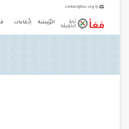
contact@tsc.org.ly
الرَّئِيسَة
اِدِّعَاءات
مَ