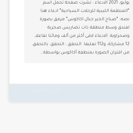
يوليو، 2021 الادعاء : نشرت صفحة تحمل اسم
“المنظمة الليبية للرحلات السياحية” ادعاء هذا
نصه: “صباح الخير جبال اكاكوس” مرفق بصورة
لفندق وسط منطقة ذات تضاريس صخرية
وصحراوية. الادعاء لاقى أكثر من ألف ومائتا تفاعلا،
12 مشاركة، و112 تعليقا. التحقق : التحقق: بالتحقق
من اقتران الصورة بمنطقة أكاكوس بواسطة…
أبْلِغْ عَنِ اِدِّعَاء
رَاسِلْنَا