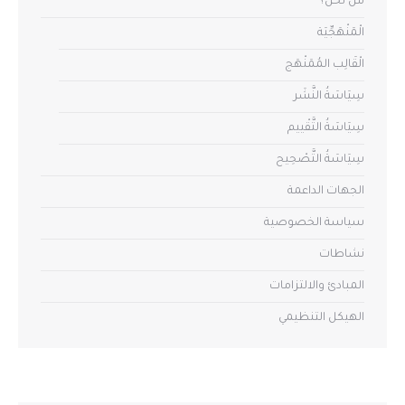
مَنْ نَحْن؟
الْمَنْهَجِّيَة
الْقَالِب المُمَنْهَج
سِيَاسَةُ النَّشَر
سِيَاسَةُ التَّقْييم
سِيَاسَةُ التَّصْحِيح
الجهات الداعمة
سياسة الخصوصية
نشاطات
المبادئ والالتزامات
الهيكل التنظيمي