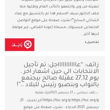
حكومية) وصول فريق من الامريكان مش معروف
تبعيته من وين واجتمعو بالنائب العام وطلبوا منه
ملف الدكتور سيف الاسلام هذا تم بالتنسيق مع عماد
الشاذلي السايح”! نشرت صفحة على موقع التواصل
الاجتماعي فيسبوك، مسماة (عودة القذافي، غير موثقة،
لديها أكثر…
تفاصيل
زائف: “عاااااااااااجل: تم تأجيل
الانتخابات الي حين اشعار اخر .
يوم 27,12 عقيلة صالح بيجتمع
بالنواب وبنصبو رئيس للبلاد ..”!
زائف
,
سياسي
21 ديسمبر، 2021
اترك تعليقا
https://tsc.org.ly https://tsc.org.ly آخر تحديث : 21
ديسمبر، 2021 الادعاء : نشرت صفحة على موقع