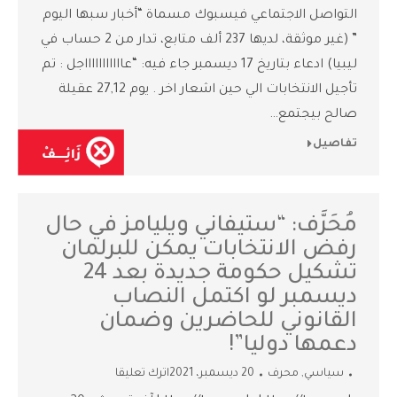
التواصل الاجتماعي فيسبوك مسماة “أخبار سبها اليوم
” (غير موثقة، لديها 237 ألف متابع، تدار من 2 حساب في
ليبيا) ادعاء بتاريخ 17 ديسمبر جاء فيه: “عاااااااااااجل : تم
تأجيل الانتخابات الي حين اشعار اخر . يوم 27,12 عقيلة
صالح بيجتمع…
تفاصيل
مُحَرَّف: “ستيفاني ويليامز في حال
رفض الانتخابات يمكن للبرلمان
تشكيل حكومة جديدة بعد 24
ديسمبر لو اكتمل النصاب
القانوني للحاضرين وضمان
دعمها دوليا”!
سياسي
,
محرف
20 ديسمبر، 2021
اترك تعليقا