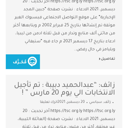
https://tsc.org.ly https://tsc.org.ly آخر تحديث : 20
ديسمبر، 2021 الادعاء : نشرت صفحة “جبين المجد
الإخبارية” على موقع التواصل الاجتماعي فيسبوك الغير
موثقة تم إنشائها بتاريخ 25 فبراير 2002 م ويتابعها أكثر
من مائتي ألف متابع وتدار من قبل ثلاثة ادمن من ليبيا،
ادعاء بتاريخ 17 ديسمبر 2021 م جاء فيه “ستيفاني
ويليامز في حال رفض…
تفاصيل
زائف: “عبدالحميد دبيبة : تم تأجيل
الانتخابات الي يوم 20 مارس ” !
زائف
,
سياسي
20 ديسمبر، 2021
اترك تعليقا
https://tsc.org.ly https://tsc.org.ly آخر تحديث : 20
ديسمبر، 2021 الادعاء : نشرت صفحة (العائلة الليبية،
غير موثقة، أكثر من مليون متابع، تدار من قبل ثلاثة