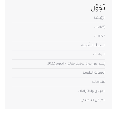
تَجَوَّل
الرَّئِيسَة
اِدِّعَاءات
مَجَالات
الأسْئِلَةُ الشَّائِعَة
الأرشيف
إعلان عن دورة تدقيق حقائق – أكتوبر 2022
الجهات الداعمة
نشاطات
المبادئ والالتزامات
الهيكل التنظيمي