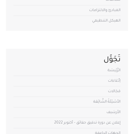
نشاطات
المبادئ والالتزامات
الهيكل التنظيمي
تَجَوَّل
الرَّئِيسَة
اِدِّعَاءات
مَجَالات
الأسْئِلَةُ الشَّائِعَة
الأرشيف
إعلان عن دورة تدقيق حقائق – أكتوبر 2022
الجهات الداعمة