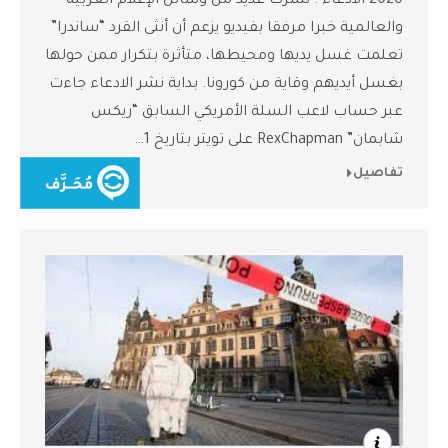
2020 الادعاء : نشرت عديد من وسائل الإعلام العربية
والعالمية خبرا مرفقا بفيديو يزعم أن أنثى القرد “ساندرا”
تعلمت غسل يديها ومحيطها، متأثرة بتكرار ممن حولها
بغسل أيديهم وقاية من كورونا. بداية نشر الادعاء جاءت
عبر حساب لاعب السلة الأمريكي السابق “ريكس
شابمان” RexChapman على تويتر بتاريخ 1…
تفاصيل