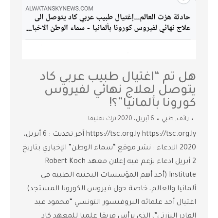
هل تم “اغتيال طبيب عربي كاد
يتوصل لعلاج نهائي لفيروس
كورونا بألمانيا”؟!
زائف
,
طبي
6 أبريل، 2020
اترك تعليقا
https://tsc.org.ly https://tsc.org.ly آخر تحديث : 6 أبريل،
2020 الادعاء : نشر موقع “سماء الوطن” الإخباري بتاريخ
2 أبريل ادعاء يزعم فيه إعلان معهد Robert Koch
Institute (أحد أهم المؤسسات البحثية الطبية في
ألمانيا والعالم، خاصة حول فيروس الكورونا المستجد)
اغتيال أحد علمائه البروفيسور التونسي “محمود عبد
القادر البزرتي”، الذي يرأس فريقا علميا للمعهد كاد