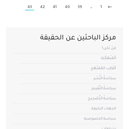
43
42
41
40
39
…
1
مركز الباحثين عن الحقيقة
مَنْ نَحْن؟
الْمَنْهَجِّيَة
الْقَالِب المُمَنْهَج
سِيَاسَةُ النَّشَر
سِيَاسَةُ التَّقْييم
سِيَاسَةُ التَّصْحِيح
الجهات الداعمة
سياسة الخصوصية