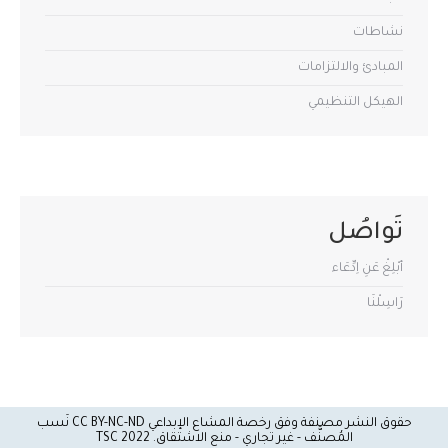
نشاطات
المبادئ والالتزامات
الهيكل التنظيمي
تَواصُل
أبْلِغْ عَنِ اِدِّعَاء
رَاسِلْنَا
حقوق النشر مصنفة وفق رخصة المشاع الإبداعي CC BY-NC-ND نَسب
المُصنَّف - غير تجاري - منع الاشتقاق.
2022 TSC