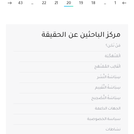
43
…
22
21
20
19
18
…
1
مركز الباحثين عن الحقيقة
مَنْ نَحْن؟
الْمَنْهَجِّيَة
الْقَالِب المُمَنْهَج
سِيَاسَةُ النَّشَر
سِيَاسَةُ التَّقْييم
سِيَاسَةُ التَّصْحِيح
الجهات الداعمة
سياسة الخصوصية
نشاطات