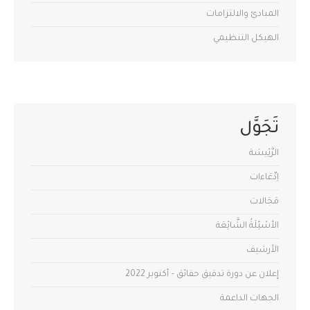
المبادئ والالتزامات
الهيكل التنظيمي
تَجَوَّل
الرَّئِيسَة
اِدِّعَاءات
مَجَالات
الأسْئِلَةُ الشَّائِعَة
الأرشيف
إعلان عن دورة تدقيق حقائق – أكتوبر 2022
الجهات الداعمة