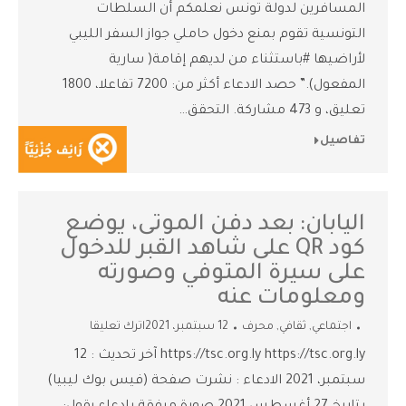
المسافرين لدولة تونس نعلمكم أن السلطات
التونسية تقوم بمنع دخول حاملي جواز السفر الليبي
لأراضيها #باستثناء من لديهم إقامة( سارية
المفعول).” حصد الادعاء أكثر من: 7200 تفاعلا، 1800
تعليق، و 473 مشاركة. التحقق…
تفاصيل
اليابان: بعد دفن الموتى، يوضع
كود QR على شاهد القبر للدخول
على سيرة المتوفي وصورته
ومعلومات عنه
اجتماعي
,
ثقافي
,
محرف
12 سبتمبر، 2021
اترك تعليقا
https://tsc.org.ly https://tsc.org.ly آخر تحديث : 12
سبتمبر، 2021 الادعاء : نشرت صفحة (فيس بوك ليبيا)