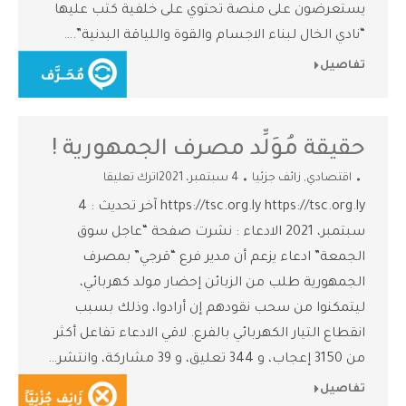
يستعرضون على منصة تحتوي على خلفية كتب عليها
“نادي الخال لبناء الاجسام والقوة واللياقة البدنية”.…
تفاصيل
حقيقة مُوَلِّد مصرف الجمهورية !
اقتصادي
,
زائف جزئيا
4 سبتمبر، 2021
اترك تعليقا
https://tsc.org.ly https://tsc.org.ly آخر تحديث : 4
سبتمبر، 2021 الادعاء : نشرت صفحة “عاجل سوق
الجمعة” ادعاء يزعم أن مدير فرع “قرجي” بمصرف
الجمهورية طلب من الزبائن إحضار مولد كهربائي،
ليتمكنوا من سحب نقودهم إن أرادوا، وذلك بسبب
انقطاع التيار الكهربائي بالفرع. لاقي الادعاء تفاعل أكثر
من 3150 إعجاب، و 344 تعليق، و 39 مشاركة، وانتشر…
تفاصيل