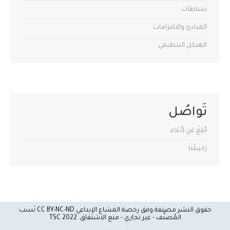
نشاطات
المبادئ والالتزامات
الهيكل التنظيمي
تَواصُل
أبْلِغْ عَنِ اِدِّعَاء
رَاسِلْنَا
حقوق النشر مصنفة وفق رخصة المشاع الإبداعي CC BY-NC-ND نَسب
المُصنَّف - غير تجاري - منع الاشتقاق.
2022 TSC
تَواصُل