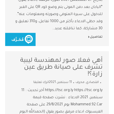
بتاريخ 27 أغسطس 2021 صورة مرفقة بادعاء يقول:
“اليابان بعد دفن الموتى يتم وضع كود QR على القبر
للدخول على سيرة المتوفي وصورته ومعلومات عنه”.
وقد حظي الادعاء بأكثر من 1000 تفاعل، و310 تعليق و
30 مشاركة، كما تناقلته عديد…
تفاصيل
أهي فعلا صور لمهندسة ليبية
تشرف على صيانة طريق عين
زارة؟!
اقتصادي
,
محرف
11 سبتمبر، 2021
اترك تعليقا
https://tsc.org.ly https://tsc.org.ly آخر تحديث : 11
سبتمبر، 2021 الادعاء : نشرت صفحة قيمة
Mohammed.92.Car يوم 29/8/2021 على صفحة
الفيسبوك ادعاء مرفق بصور يقول (الحمدالله اليوم