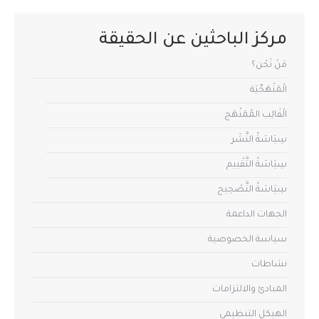
مركز الباحثين عن الحقيقة
مَنْ نَحْن؟
الْمَنْهَجِّيَة
الْقَالِب المُمَنْهَج
سِيَاسَةُ النَّشَر
سِيَاسَةُ التَّقْييم
سِيَاسَةُ التَّصْحِيح
الجهات الداعمة
سياسة الخصوصية
نشاطات
المبادئ والالتزامات
الهيكل التنظيمي