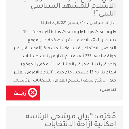
الاسلام للمشهد السياسي
الليبي”!
زائف
,
سياسي
15 ديسمبر، 2021
اترك تعليقا
https://tsc.org.ly https://tsc.org.ly آخر تحديث : 15
ديسمبر، 2021 الادعاء : نشرت صفحة على موقع
التواصل الاجتماعي فيسبوك، المسماة (الموسيقار، غير
موثقة، لديها 233 ألف متابع، تدار من ثلاث حسابات،
واحد في ليبيا، وآخر في ألمانيا، وثالث مخفي الموقع)،
ادعاء بتاريخ 13 ديسمبر، جاء فيه : “الأتحاد الاوروبي يعتـبر
قبول ترشح سيف الاسلام القذافي للأنتخابات الرئاسية…
تفاصيل
مُحَرَّف: “بيان مرشحي الرئاسة
إمكانية إزاحة الانتخابات