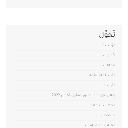
تَجَوَّل
الرَّئِيسَة
اِدِّعَاءات
مَجَالات
الأسْئِلَةُ الشَّائِعَة
الأرشيف
إعلان عن دورة تدقيق حقائق – أكتوبر 2022
الجهات الداعمة
نشاطات
المبادئ والالتزامات