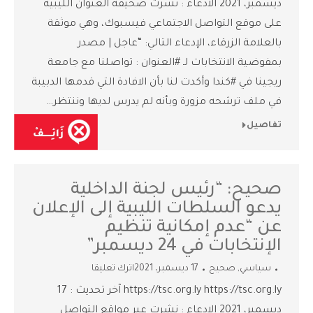
ديسمبر، 2021 الادعاء : نشرت صحيفة العنوان الليبية
على موقع التواصل الاجتماعي فيسبوك، وهي موثقة
بالعلامة الزرقاء، الإدعاء التالي: “عاجل | مصدر
بمفوضية الانتخابات لـ #العنوان : تواصلنا مع جامعة
ريجينا في #كندا وأكدت لنا بأن الافادة التي قدمها الدبيبة
في ملف ترشحه مزورة وبأنه لم يدرس لديها وننتظر…
تفاصيل
صحيح: “رئيس لجنة الداخلية
يدعو السلطات الليبية إلى الإعلان
عن “عدم إمكانية تنظيم
الإنتخابات في 24 ديسمبر”
سياسي
,
صحيح
17 ديسمبر، 2021
اترك تعليقا
https://tsc.org.ly https://tsc.org.ly آخر تحديث : 17
ديسمبر، 2021 الادعاء : نشرت عبر مواقع التواصل