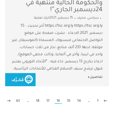
والحكومة الحالية منتهية في
24ديسمبر الجاري”!
سياسي
,
محرف
15 ديسمبر، 2021
اترك تعليقا
https://tsc.org.ly https://tsc.org.ly آخر تحديث : 15
ديسمبر، 2021 الادعاء : نشرت صفحة على موقع
التواصل الاجتماعي فيسبوك، المسماة (الموسيقار، غير
موثقة، لديها 233 ألف متابع، تدار من ثلاث حسابات،
واحد في ليبيا، وآخر في ألمانيا، وثالث مخفي الموقع)،
ادعاء بتاريخ 13 ديسمبر، جاء فيه : “الأتحاد الاوروبي يعتـبر
قبول ترشح سيف الاسلام القذافي للأنتخابات الرئاسية…
تفاصيل
43
…
18
17
16
15
14
…
1