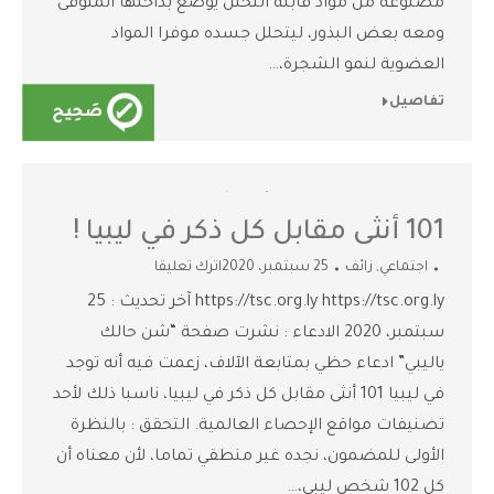
مصنوعة من مواد قابلة التحلل يوضع بداخلها المتوفى
ومعه بعض البذور، ليتحلل جسده موفرا المواد
العضوية لنمو الشجرة،…
تفاصيل
101 أنثى مقابل كل ذكر في ليبيا !
اجتماعي
,
زائف
25 سبتمبر، 2020
اترك تعليقا
https://tsc.org.ly https://tsc.org.ly آخر تحديث : 25
سبتمبر، 2020 الادعاء : نشرت صفحة “شن حالك
ياليبي” ادعاء حظي بمتابعة الآلاف، زعمت فيه أنه توجد
في ليبيا 101 أنثى مقابل كل ذكر في ليبيا، ناسبا ذلك لأحد
تصنيفات مواقع الإحصاء العالمية. التحقق : بالنظرة
الأولى للمضمون، نجده غير منطقي تماما، لأن معناه أن
كل 102 شخص ليبي،…