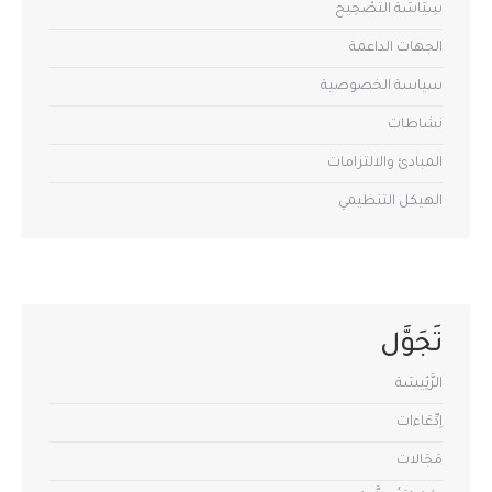
سِيَاسَةُ التَّصْحِيح
الجهات الداعمة
سياسة الخصوصية
نشاطات
المبادئ والالتزامات
الهيكل التنظيمي
تَجَوَّل
الرَّئِيسَة
اِدِّعَاءات
مَجَالات