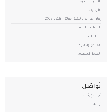
الأسْئِلَةُ الشَّائِعَة
الأرشيف
إعلان عن دورة تدقيق حقائق – أكتوبر 2022
الجهات الداعمة
نشاطات
المبادئ والالتزامات
الهيكل التنظيمي
تَواصُل
أبْلِغْ عَنِ اِدِّعَاء
رَاسِلْنَا