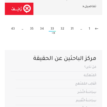
تفاصيل
43
…
35
34
33
32
31
…
1
مركز الباحثين عن الحقيقة
مَنْ نَحْن؟
الْمَنْهَجِّيَة
الْقَالِب المُمَنْهَج
سِيَاسَةُ النَّشَر
سِيَاسَةُ التَّقْييم