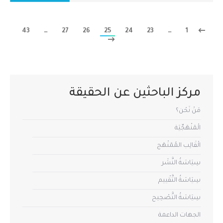
43
…
27
26
25
24
23
…
1
مركز الباحثين عن الحقيقة
مَنْ نَحْن؟
الْمَنْهَجِّيَة
الْقَالِب المُمَنْهَج
سِيَاسَةُ النَّشَر
سِيَاسَةُ التَّقْييم
سِيَاسَةُ التَّصْحِيح
الجهات الداعمة