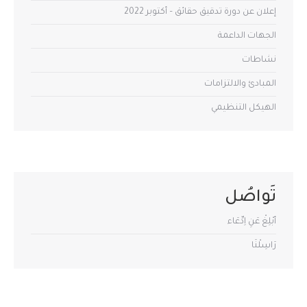
إعلان عن دورة تدقيق حقائق – أكتوبر 2022
الجهات الداعمة
نشاطات
المبادئ والالتزامات
الهيكل التنظيمي
تَواصُل
أبْلِغْ عَنِ اِدِّعَاء
رَاسِلْنَا