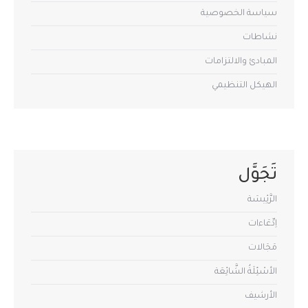
سياسة الخصوصية
نشاطات
المبادئ والالتزامات
الهيكل التنظيمي
تَجَوَّل
الرَّئِيسَة
اِدِّعَاءات
مَجَالات
الأسْئِلَةُ الشَّائِعَة
الأرشيف