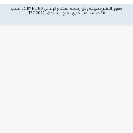
حقوق النشر مصنفة وفق رخصة المشاع الإبداعي CC BY-NC-ND نَسب
المُصنَّف - غير تجاري - منع الاشتقاق.
2022 TSC
تَواصُل