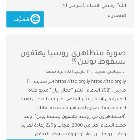
الله”. وحظي الادعاء بأكثر من 41…
تفاصيل
صورة متظاهري روسيا يهتفون
بسقوط بوتين؟!
سياسي
,
محرف
11 مارس، 2021
اترك تعليقا
https://tsc.org.ly https://tsc.org.ly آخر تحديث : 11
مارس، 2021 الادعاء : نشر “جمال ريان” مذيع قناة
الجزيرة في 24 من يناير الماضي عبر حسابه على تويتر؛
ادعاء مرفقا بصورة لجماهير محتشدة، قائلا:
“المتظاهرون في روسيا يهتفون يسقط بوتن”. وقد
حصد الادعاء أكثر من 2000 إعجاب و220 إعادة تغريد؛
ولاقت رواجا بين رواد تويتر وفيسبوك. التحقق :…