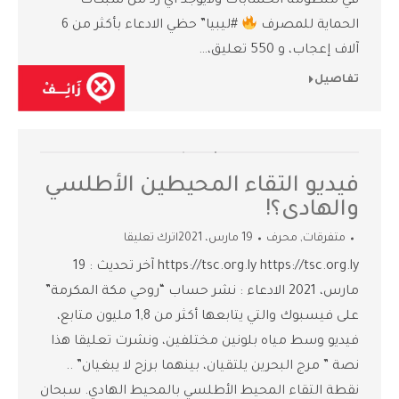
في منظومة الحسابات ولايوجد أي رد من شبكات
الحماية للمصرف
#ليبيا” حظي الادعاء بأكثر من 6
آلاف إعجاب، و 550 تعليق،…
تفاصيل
فيديو التقاء المحيطين الأطلسي
والهادى؟!
متفرقات
,
محرف
19 مارس، 2021
اترك تعليقا
https://tsc.org.ly https://tsc.org.ly آخر تحديث : 19
مارس، 2021 الادعاء : نشر حساب “روحي مكة المكرمة”
على فيسبوك والتي يتابعها أكثر من 1,8 مليون متابع،
فيديو وسط مياه بلونين مختلفين، ونشرت تعليقا هذا
نصة ” مرج البحرين يلتقيان، بينهما برزح لا يبغيان” ..
نقطة التقاء المحيط الأطلسي بالمحيط الهادي. سبحان